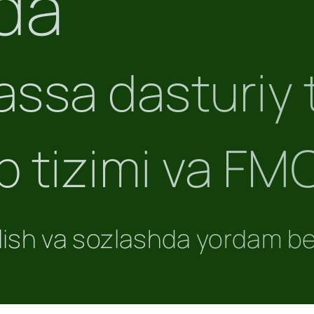
da
assa dasturiy 
b tizimi va FM
olish va sozlashda yordam b