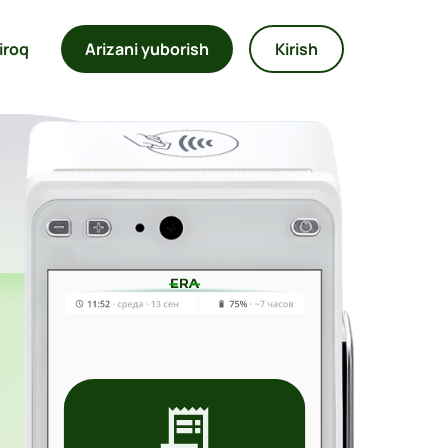
iroq
Arizani yuborish
Kirish
Loading...
Loading...