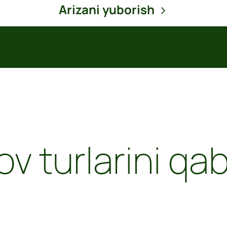
Arizani yuborish
Loading...
v turlarini qab