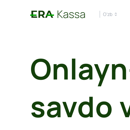
Kassa
O'zb
Onlayn
savdo 