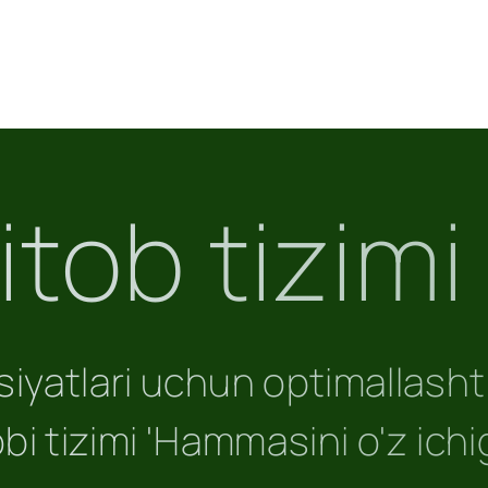
tob tizimi
atlari uchun optimallashtiri
i tizimi 'Hammasini o'z ichi