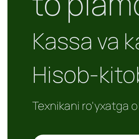
to'plam
Kassa va k
Hisob-kito
Texnikani ro'yxatga 