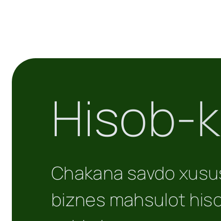
Hisob-ki
Chakana savdo xususiy
biznes mahsulot hisob