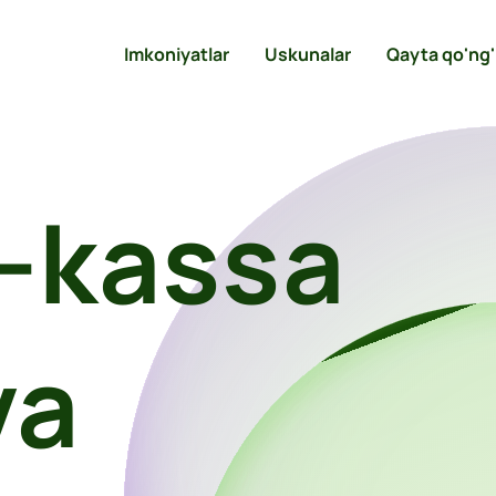
Imkoniyatlar
Uskunalar
Qayta qo'ng'
-kassa
va