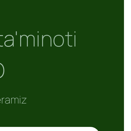
ta'minoti
O
eramiz